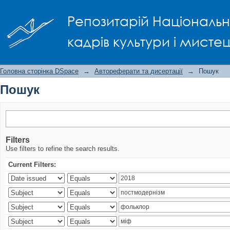
Пошук
Репозитарій Національно
кадрів культури і мисте
Головна сторінка DSpace
→
Автореферати та дисертації
→
Пошук
Пошук
Filters
Use filters to refine the search results.
Current Filters: