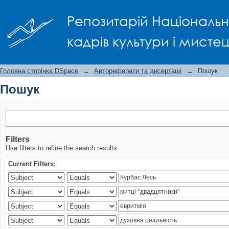
Пошук
Репозитарій Національно
кадрів культури і мисте
Головна сторінка DSpace
→
Автореферати та дисертації
→
Пошук
Пошук
Filters
Use filters to refine the search results.
Current Filters: