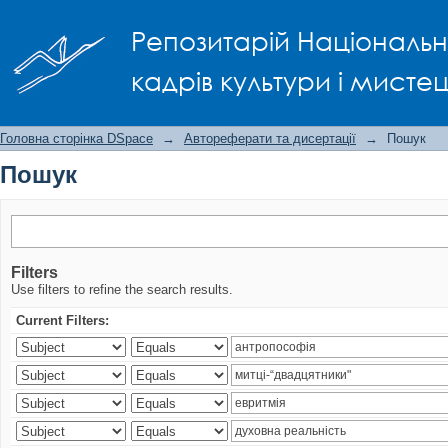
Пошук
Репозитарій Національно
кадрів культури і мисте
Головна сторінка DSpace
→
Автореферати та дисертації
→
Пошук
Пошук
Filters
Use filters to refine the search results.
Current Filters: