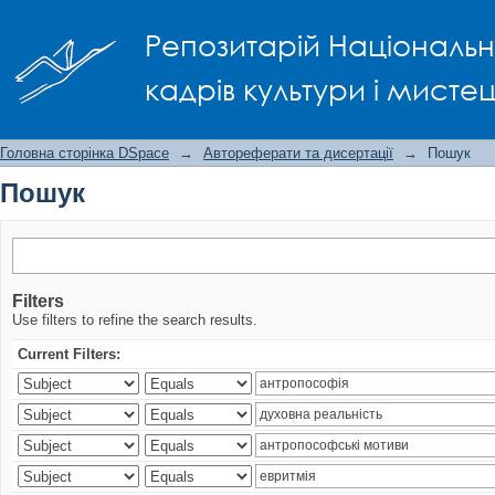
Пошук
Репозитарій Національно
кадрів культури і мисте
Головна сторінка DSpace
→
Автореферати та дисертації
→
Пошук
Пошук
Filters
Use filters to refine the search results.
Current Filters: