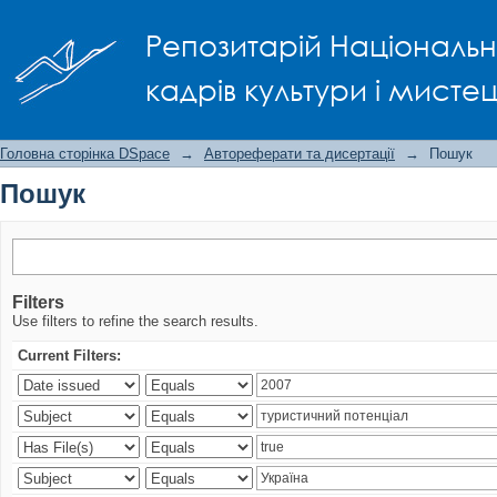
Пошук
Репозитарій Національно
кадрів культури і мисте
Головна сторінка DSpace
→
Автореферати та дисертації
→
Пошук
Пошук
Filters
Use filters to refine the search results.
Current Filters: