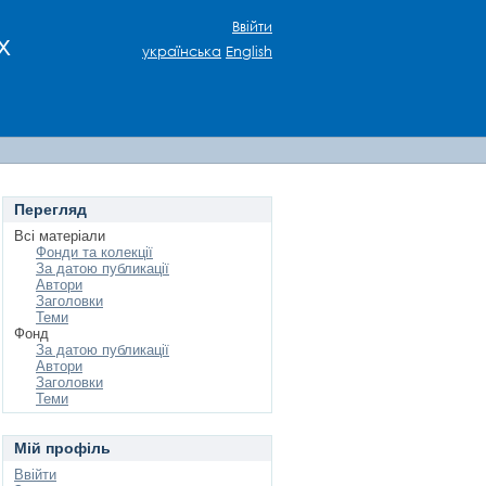
Ввійти
х
українська
English
Перегляд
Всі матеріали
Фонди та колекції
За датою публикації
Автори
Заголовки
Теми
Фонд
За датою публикації
Автори
Заголовки
Теми
Мій профіль
Ввійти