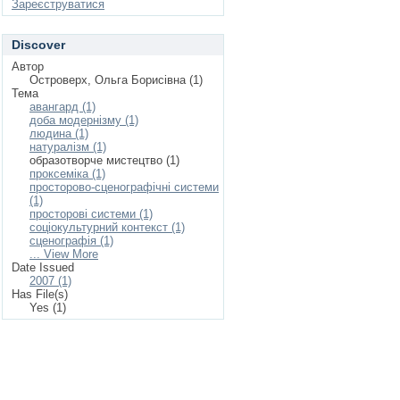
Зареєструватися
Discover
Автор
Островерх, Ольга Борисівна (1)
Тема
авангард (1)
доба модернізму (1)
людина (1)
натуралізм (1)
образотворче мистецтво (1)
проксеміка (1)
просторово-сценографічні системи
(1)
просторові системи (1)
соціокультурний контекст (1)
сценографія (1)
... View More
Date Issued
2007 (1)
Has File(s)
Yes (1)