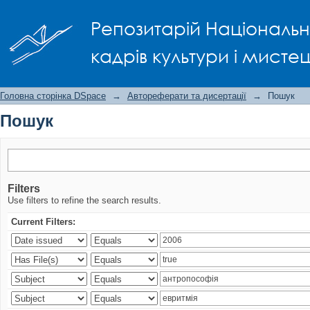
Пошук
Репозитарій Національно
кадрів культури і мисте
Головна сторінка DSpace
→
Автореферати та дисертації
→
Пошук
Пошук
Filters
Use filters to refine the search results.
Current Filters: