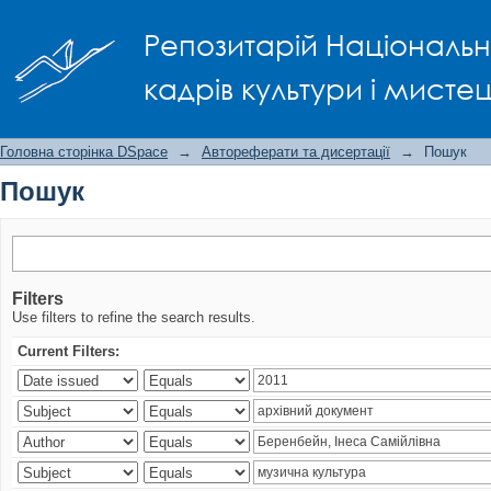
Пошук
Репозитарій Національно
кадрів культури і мисте
Головна сторінка DSpace
→
Автореферати та дисертації
→
Пошук
Пошук
Filters
Use filters to refine the search results.
Current Filters: