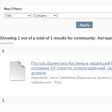
New Filters:
Showing 1 out of a total of 1 results for community: Авто
seconds)
1
Постать Валентина Костенка в українській 
половини XX століття: історіографічний, св
аспекти
Беренбейн, Інеса Самійлівна
(
Національна музична ак
Чайковського
,
2011
)
1