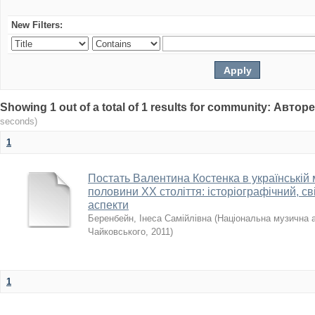
New Filters:
Showing 1 out of a total of 1 results for community: Авто
seconds)
1
Постать Валентина Костенка в українській 
половини XX століття: історіографічний, св
аспекти
Беренбейн, Інеса Самійлівна
(
Національна музична ак
Чайковського
,
2011
)
1