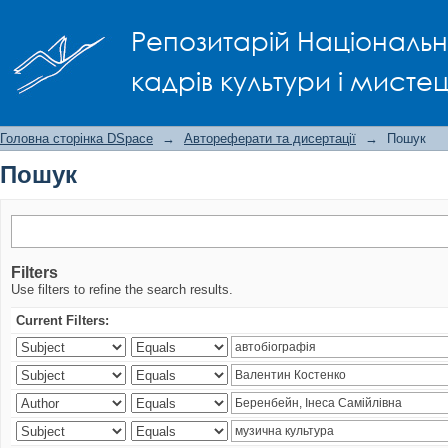
Пошук
Репозитарій Національно
кадрів культури і мисте
Головна сторінка DSpace
→
Автореферати та дисертації
→
Пошук
Пошук
Filters
Use filters to refine the search results.
Current Filters: