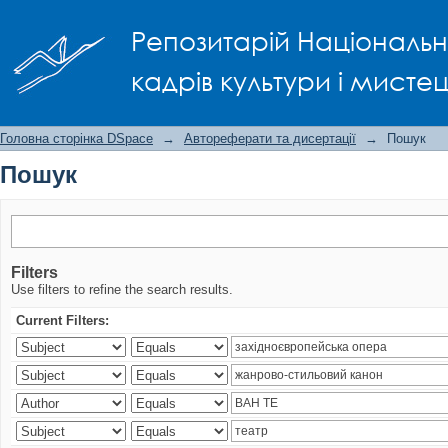
Пошук
Репозитарій Національно
кадрів культури і мисте
Головна сторінка DSpace
→
Автореферати та дисертації
→
Пошук
Пошук
Filters
Use filters to refine the search results.
Current Filters: