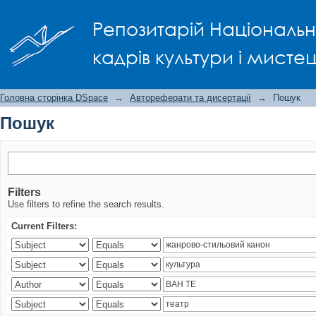
Пошук
Репозитарій Національно
кадрів культури і мисте
Головна сторінка DSpace
→
Автореферати та дисертації
→
Пошук
Пошук
Filters
Use filters to refine the search results.
Current Filters: