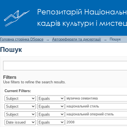
Пошук
Репозитарій Національно
кадрів культури і мисте
Головна сторінка DSpace
→
Автореферати та дисертації
→
Пошук
Пошук
Filters
Use filters to refine the search results.
Current Filters: