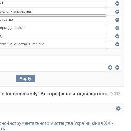
sults for community: Автореферати та дисертації.
(0.002
рно-інструментального мистецтва України кінця ХХ -
іть