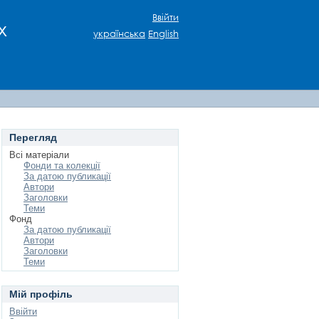
Ввійти
х
українська
English
Перегляд
Всі матеріали
Фонди та колекції
За датою публикації
Автори
Заголовки
Теми
Фонд
За датою публикації
Автори
Заголовки
Теми
Мій профіль
Ввійти