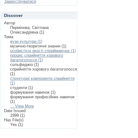
Зареєструватися
Discover
Автор
Пермінова, Світлана
Олександрівна (1)
Тема
вузи культури (1)
музично-теоретичні знання (1)
особистісні якості сприймаючих (1)
процес сприйняття хорового
багатоголосся (1)
сольфеджіо (1)
сприйняття хорового багатоголосся
(1)
структурні компоненти сприйняття
(1)
студенти (1)
формування навичок (1)
формування професійних навичок
(1)
... View More
Date Issued
1999 (1)
Has File(s)
Yes (1)