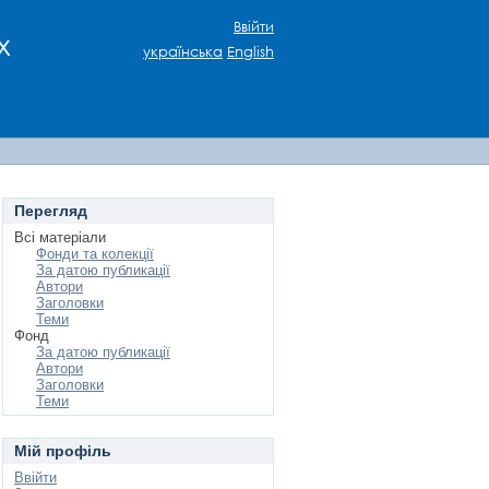
Ввійти
х
українська
English
Перегляд
Всі матеріали
Фонди та колекції
За датою публикації
Автори
Заголовки
Теми
Фонд
За датою публикації
Автори
Заголовки
Теми
Мій профіль
Ввійти