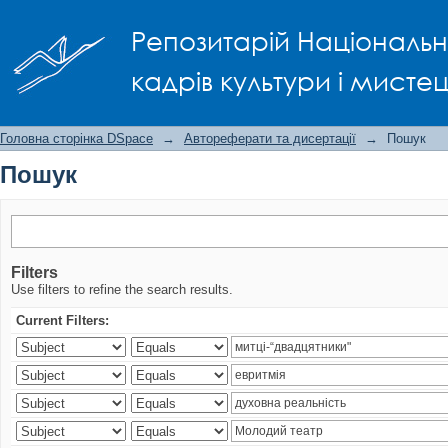
Пошук
Репозитарій Національно
кадрів культури і мисте
Головна сторінка DSpace
→
Автореферати та дисертації
→
Пошук
Пошук
Filters
Use filters to refine the search results.
Current Filters: