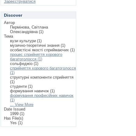
Зареєструватися
Discover
Автор
Пермінова, Світлана
Олександрівна (1)
Тема
вузи культури (1)
музично-теоретичні знання (1)
особистісні якості сприймаючих (1)
процес сприйняття хорового
багатоголосся (1)
сольфеджіо (1)
сприйняття хорового багатоголосся
(1)
структурні компоненти сприйняття
(1)
студенти (1)
формування навичок (1)
формування професійних навичок
(1)
... View More
Date Issued
1999 (1)
Has File(s)
Yes (1)