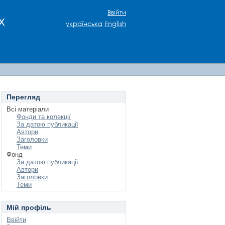
Ввійти
х
українська
English
Перегляд
Всі матеріали
Фонди та колекції
За датою публикації
Автори
Заголовки
Теми
Фонд
За датою публикації
Автори
Заголовки
Теми
Мій профіль
Ввійти