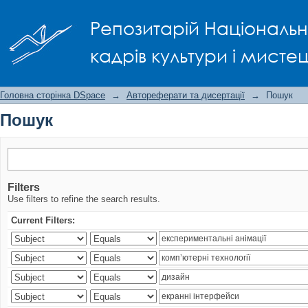
Пошук
Репозитарій Національно
кадрів культури і мисте
Головна сторінка DSpace
→
Автореферати та дисертації
→
Пошук
Пошук
Filters
Use filters to refine the search results.
Current Filters: