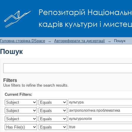
Пошук
Репозитарій Національно
кадрів культури і мисте
Головна сторінка DSpace
→
Автореферати та дисертації
→
Пошук
Пошук
Filters
Use filters to refine the search results.
Current Filters: