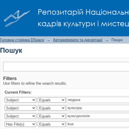
Пошук
Репозитарій Національно
кадрів культури і мисте
Головна сторінка DSpace
→
Автореферати та дисертації
→
Пошук
Пошук
Filters
Use filters to refine the search results.
Current Filters: