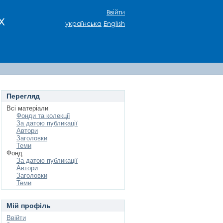
Ввійти
х
українська
English
Перегляд
Всі матеріали
Фонди та колекції
За датою публикації
Автори
Заголовки
Теми
Фонд
За датою публикації
Автори
Заголовки
Теми
Мій профіль
Ввійти