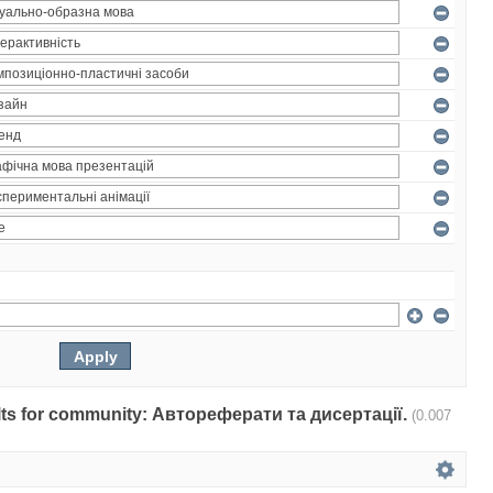
sults for community: Автореферати та дисертації.
(0.007