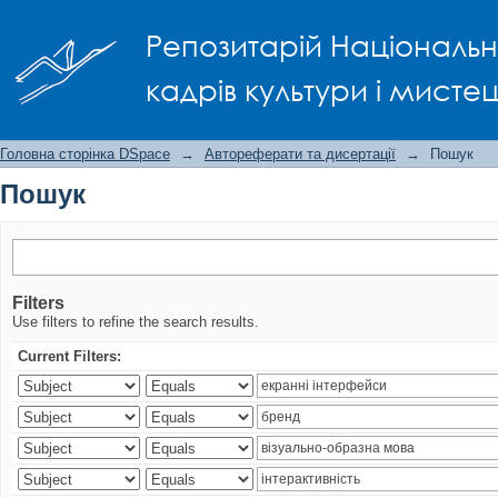
Пошук
Репозитарій Національно
кадрів культури і мисте
Головна сторінка DSpace
→
Автореферати та дисертації
→
Пошук
Пошук
Filters
Use filters to refine the search results.
Current Filters: