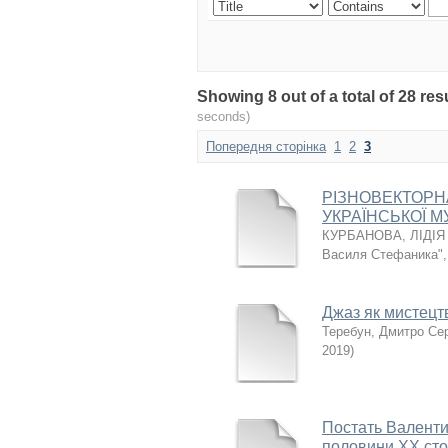
Showing 8 out of a total of 28 r
seconds)
Попередня сторінка
1
2
3
РІЗНОВЕКТОРН
УКРАЇНСЬКОЇ М
КУРБАНОВА, ЛІДІЯ
Василя Стефаника"
Джаз як мистецт
Теребун, Дмитро Сер
2019
)
Постать Валентин
половини XX стол