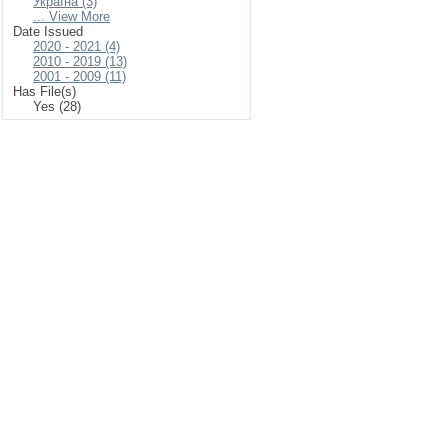
Україна (3)
... View More
Date Issued
2020 - 2021 (4)
2010 - 2019 (13)
2001 - 2009 (11)
Has File(s)
Yes (28)