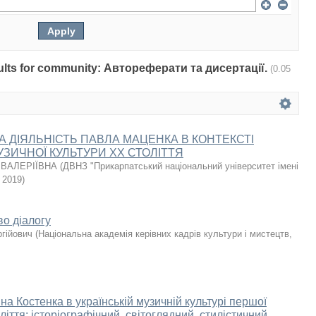
esults for community: Автореферати та дисертації.
(0.05
А ДІЯЛЬНІСТЬ ПАВЛА МАЦЕНКА В КОНТЕКСТІ
УЗИЧНОЇ КУЛЬТУРИ ХХ СТОЛІТТЯ
 ВАЛЕРІЇВНА
(
ДВНЗ "Прикарпатський національний університет імені
,
2019
)
во діалогу
гійович
(
Національна академія керівних кадрів культури і мистецтв
,
а Костенка в українській музичній культурі першої
іття: історіографічний, світоглядний, стилістичний