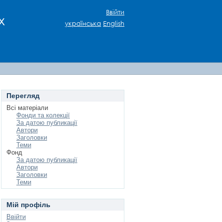
Ввійти
х
українська
English
Перегляд
Всі матеріали
Фонди та колекції
За датою публикації
Автори
Заголовки
Теми
Фонд
За датою публикації
Автори
Заголовки
Теми
Мій профіль
Ввійти