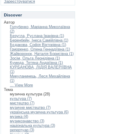
Зареєструватися
Discover
Автор
Голубенко, Маріанна Миколаївна
(2)
Безугла, Руслана Іванівна (1)
Беренбейн, Інеса Самійлівна (1)
Бєдакова, Софія Вікторівна (1)
Гриоренко, Олена Геннадіївна (1)
Жайворонок, Наталія Борисівна (1)
Зосім, Ольга Леонідівна (1)
Кумеда, Тетяна Андріївна (1)
КУРБАНОВА, ЛІДІЯ ВАЛЕРІЇВНА
(1)
Микуланинець, Леся Михайлівна
(1)
... View More
Тема
музична культура (28)
культура (7)
мистецтво (7)
музичне мистецтво (7)
українська музична культура (6)
музика (4)
музикознавство (3)
національна культура (3)
репертуар (3)