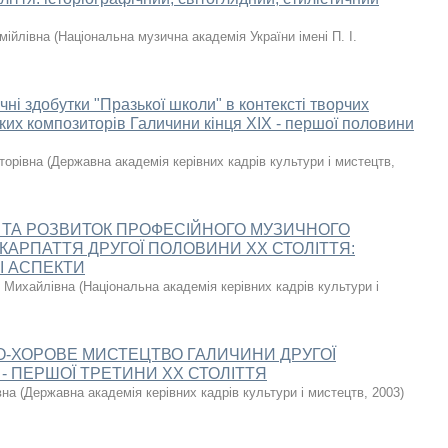
мійлівна
(
Національна музична академія України імені П. І.
ні здобутки "Празької школи" в контексті творчих
ких композиторів Галичини кінця ХІХ - першої половини
торівна
(
Державна академія керівних кадрів культури і мистецтв
,
ТА РОЗВИТОК ПРОФЕСІЙНОГО МУЗИЧНОГО
КАРПАТТЯ ДРУГОЇ ПОЛОВИНИ ХХ СТОЛІТТЯ:
І АСПЕКТИ
 Михайлівна
(
Національна академія керівних кадрів культури і
-ХОРОВЕ МИСТЕЦТВО ГАЛИЧИНИ ДРУГОЇ
- ПЕРШОЇ ТРЕТИНИ ХХ СТОЛІТТЯ
вна
(
Державна академія керівних кадрів культури і мистецтв
,
2003
)