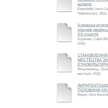
аспекти
Беренбейн, Інеса Са
Чайковського
,
2011
)
Художньо-естетич
пошуків українсь
ХХ століття
Бєдакова, Софія Вік
2006
)
СТАНОВЛЕННЯ 
МИСТЕЦТВА ЗА
ЕТНОКУЛЬТУРН
Микуланинець, Леся
мистецтв
,
2011
)
ДИРИГЕНТСЬКО
ПОЛОВИНИ ХІХ 
Мороз, Леся Василі