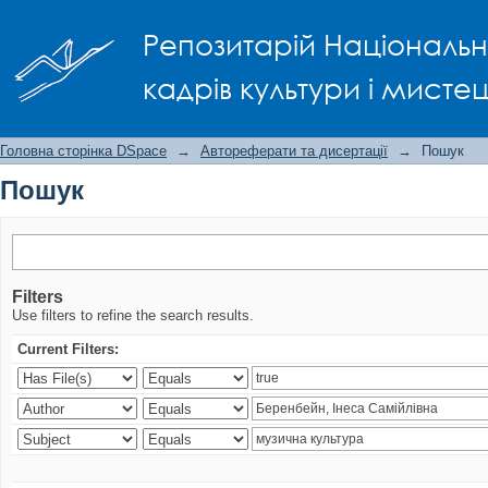
Пошук
Репозитарій Національно
кадрів культури і мисте
Головна сторінка DSpace
→
Автореферати та дисертації
→
Пошук
Пошук
Filters
Use filters to refine the search results.
Current Filters: