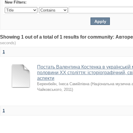
New Filters:
Showing 1 out of a total of 1 results for community: Авто
seconds)
1
Постать Валентина Костенка в українській 
половини XX століття: історіографічний, св
аспекти
Беренбейн, Інеса Самійлівна
(
Національна музична ак
Чайковського
,
2011
)
1