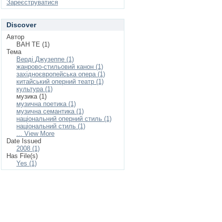
Зареєструватися
Discover
Автор
ВАН ТЕ (1)
Тема
Верді Джузеппе (1)
жанрово-стильовий канон (1)
західноєвропейська опера (1)
китайський оперний театр (1)
культура (1)
музика (1)
музична поетика (1)
музична семантика (1)
національний оперний стиль (1)
національний стиль (1)
... View More
Date Issued
2008 (1)
Has File(s)
Yes (1)