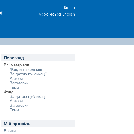
Ввійти
х
українська
English
Перегляд
Всі матеріали
Фонди та колекції
За датою публикації
Автори
Заголовки
Теми
Фонд
За датою публикації
Автори
Заголовки
Теми
Мій профіль
Ввійти