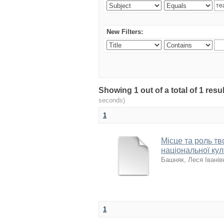
New Filters:
Showing 1 out of a total of 1 re
seconds)
1
Місце та роль тв
національної кул
Башняк, Леся Іванів
1