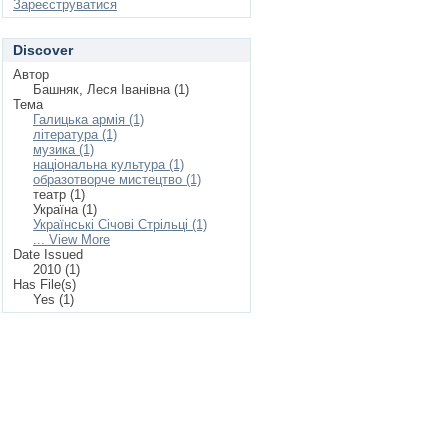
Зареєструватися
Discover
Автор
Башняк, Леся Іванівна (1)
Тема
Галицька армія (1)
література (1)
музика (1)
національна культура (1)
образотворче мистецтво (1)
театр (1)
Україна (1)
Українські Січові Стрільці (1)
... View More
Date Issued
2010 (1)
Has File(s)
Yes (1)