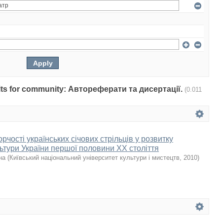
sults for community: Автореферати та дисертації.
(0.011
орчості українських січових стрільців у розвитку
ьтури України першої половини ХХ століття
на
(
Київський національний університет культури і мистецтв
,
2010
)