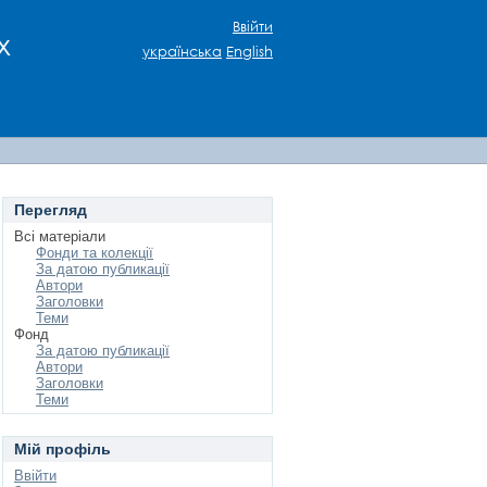
Ввійти
х
українська
English
Перегляд
Всі матеріали
Фонди та колекції
За датою публикації
Автори
Заголовки
Теми
Фонд
За датою публикації
Автори
Заголовки
Теми
Мій профіль
Ввійти