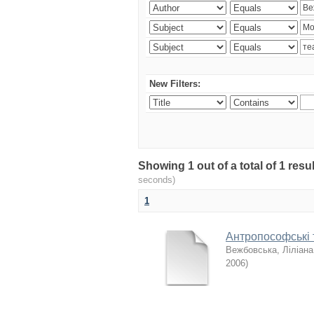
New Filters:
Showing 1 out of a total of 1 re
seconds)
1
Антропософські т
Вежбовська, Ліліана
2006
)