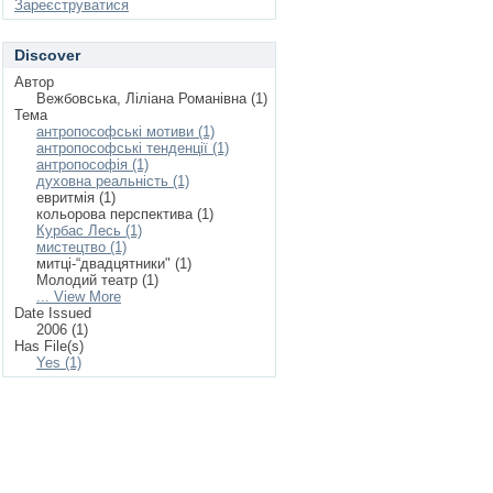
Зареєструватися
Discover
Автор
Вежбовська, Ліліана Романівна (1)
Тема
антропософські мотиви (1)
антропософські тенденції (1)
антропософія (1)
духовна реальність (1)
евритмія (1)
кольорова перспектива (1)
Курбас Лесь (1)
мистецтво (1)
митці-“двадцятники" (1)
Молодий театр (1)
... View More
Date Issued
2006 (1)
Has File(s)
Yes (1)