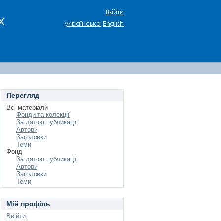
Ввійти
х
українська
English
Перегляд
Всі матеріали
Фонди та колекції
За датою публикації
Автори
Заголовки
Теми
Фонд
За датою публикації
Автори
Заголовки
Теми
Мій профіль
Ввійти