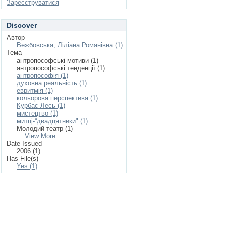
Зареєструватися
Discover
Автор
Вежбовська, Ліліана Романівна (1)
Тема
антропософські мотиви (1)
антропософські тенденції (1)
антропософія (1)
духовна реальність (1)
евритмія (1)
кольорова перспектива (1)
Курбас Лесь (1)
мистецтво (1)
митці-“двадцятники" (1)
Молодий театр (1)
... View More
Date Issued
2006 (1)
Has File(s)
Yes (1)