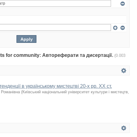
sults for community: Автореферати та дисертації.
(0.003
енденції в українському мистецтві 20-х рр. ХХ ст.
 Романівна
(
Київський національний університет культури і мистецтв
,