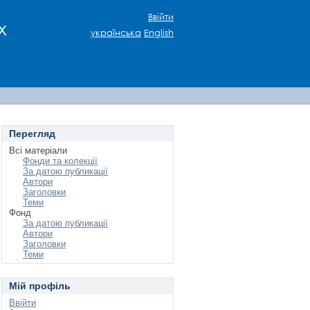
Ввійти
х
українська
English
Перегляд
Всі матеріали
Фонди та колекції
За датою публикації
Автори
Заголовки
Теми
Фонд
За датою публикації
Автори
Заголовки
Теми
Мій профіль
Ввійти