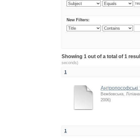
New Filters:
Showing 1 out of a total of 1 re
seconds)
1
Антропософські т
Вежбовська, Ліліана
2006
)
1