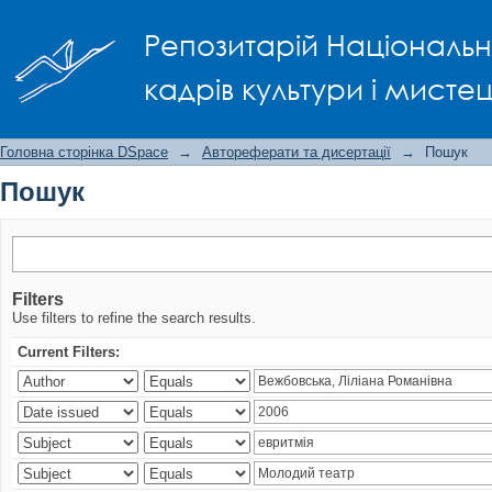
Пошук
Репозитарій Національно
кадрів культури і мисте
Головна сторінка DSpace
→
Автореферати та дисертації
→
Пошук
Пошук
Filters
Use filters to refine the search results.
Current Filters: