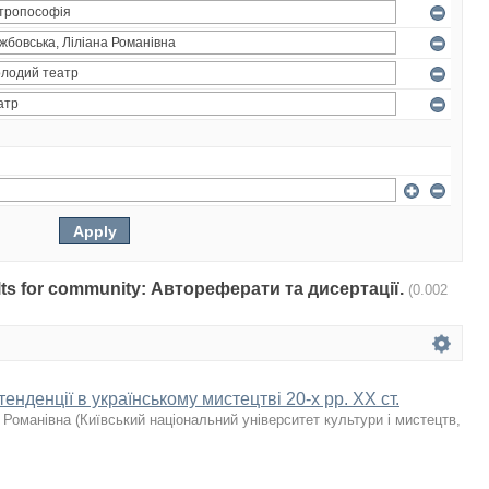
sults for community: Автореферати та дисертації.
(0.002
енденції в українському мистецтві 20-х рр. ХХ ст.
 Романівна
(
Київський національний університет культури і мистецтв
,