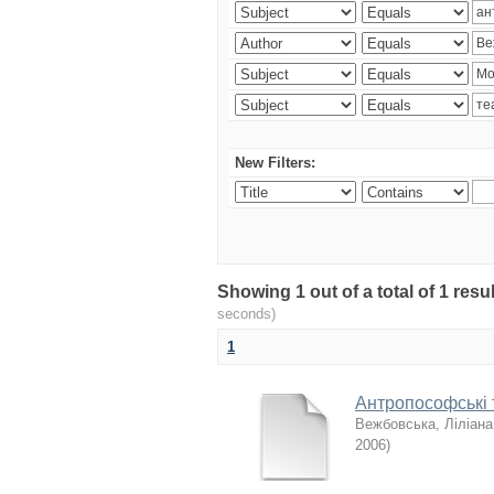
New Filters:
Showing 1 out of a total of 1 re
seconds)
1
Антропософські т
Вежбовська, Ліліана
2006
)