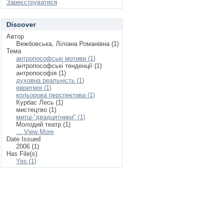
Зареєструватися
Discover
Автор
Вежбовська, Ліліана Романівна (1)
Тема
антропософські мотиви (1)
антропософські тенденції (1)
антропософія (1)
духовна реальність (1)
евритмія (1)
кольорова перспектива (1)
Курбас Лесь (1)
мистецтво (1)
митці-“двадцятники" (1)
Молодий театр (1)
... View More
Date Issued
2006 (1)
Has File(s)
Yes (1)