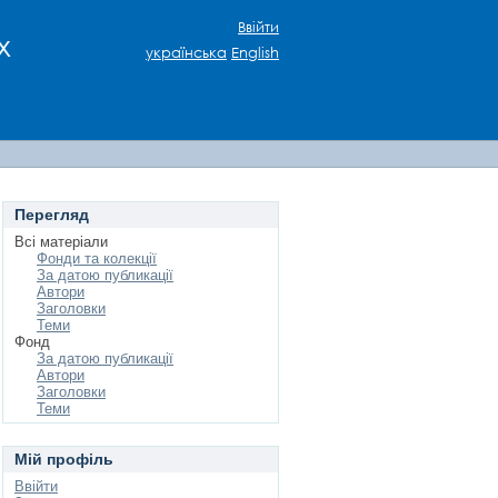
Ввійти
х
українська
English
Перегляд
Всі матеріали
Фонди та колекції
За датою публикації
Автори
Заголовки
Теми
Фонд
За датою публикації
Автори
Заголовки
Теми
Мій профіль
Ввійти