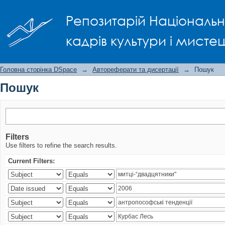
Пошук
Репозитарій Національно
кадрів культури і мисте
Головна сторінка DSpace
→
Автореферати та дисертації
→
Пошук
Пошук
Filters
Use filters to refine the search results.
Current Filters: