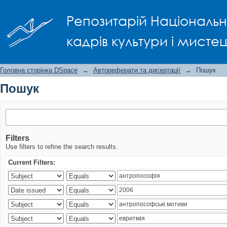
Пошук
Репозитарій Національно
кадрів культури і мисте
Головна сторінка DSpace
→
Автореферати та дисертації
→
Пошук
Пошук
Filters
Use filters to refine the search results.
Current Filters: