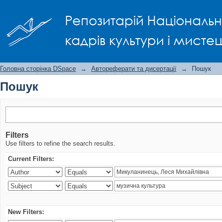
Пошук
Репозитарій Національно
кадрів культури і мисте
Головна сторінка DSpace
→
Автореферати та дисертації
→
Пошук
Пошук
Filters
Use filters to refine the search results.
Current Filters:
New Filters: