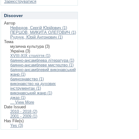
Зареєструватися
Discover
Автор
Нефедов, Сергій Юрійович (1)
ПЕРЦОВ, МИКИТА ОЛЕГОВИЧ (1)
Рудчук, Юрій Антонович (1)
Тема
музична культура (3)
Україна (3)
XVIIІ-XIХ століття (1)
баянно-ансамблева література (1)
баянно-ансамблеве мистецтво (1)
баянно-ансамблевий виконавський
жанр (1)
баянознавство (1)
виконавство на духових
інструментах (1)
виконавський жанр (1)
джаз (1)
... View More
Date Issued
2010 - 2018 (2)
2001 - 2009 (1)
Has File(s)
Yes (3)