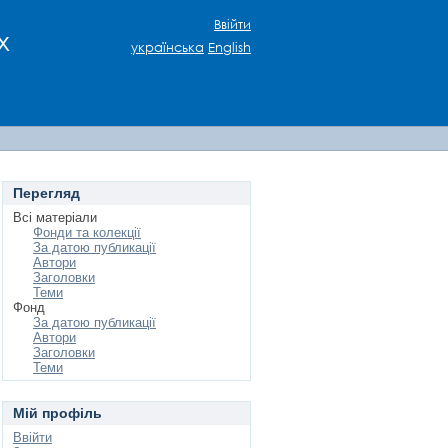
Ввійти
х
українська
English
Перегляд
Всі матеріали
Фонди та колекції
За датою публикації
Автори
Заголовки
Теми
Фонд
За датою публикації
Автори
Заголовки
Теми
Мій профіль
Ввійти