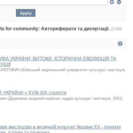
sults for community: Автореферати та дисертації.
(0.008
КА УКРАЇНИ: ВИТОКИ, ІСТОРИЧНА ЕВОЛЮЦІЯ ТА
НЦІЇ
ОЛЕГОВИЧ
(
Київський національний університет культури і мистецтв
,
КРАЇНИ у XVIII-XIX століття
ович
(
Державна академія керівних кадрів культури і мистецтв
,
2001
)
е мистецтво в музичній культурі України XX - початку
рія, історія та практика