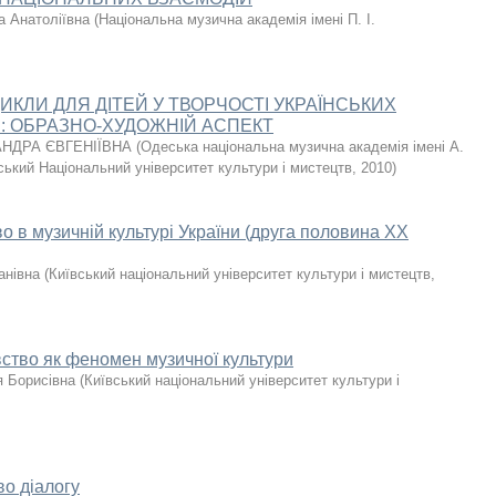
а Анатоліївна
(
Національна музична академія імені П. І.
ИКЛИ ДЛЯ ДІТЕЙ У ТВОРЧОСТІ УКРАЇНСЬКИХ
: ОБРАЗНО-ХУДОЖНІЙ АСПЕКТ
НДРА ЄВГЕНІЇВНА
(
Одеська національна музична академія імені А.
ський Національний університет культури і мистецтв
,
2010
)
 в музичній культурі України (друга половина ХХ
анівна
(
Київський національний університет культури і мистецтв
,
ство як феномен музичної культури
я Борисівна
(
Київський національний університет культури і
во діалогу