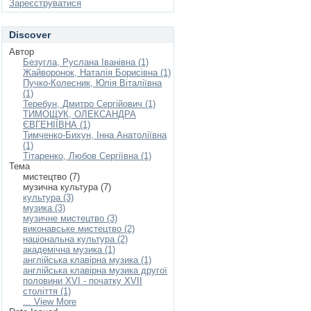
Зареєструватися
Discover
Автор
Безугла, Руслана Іванівна (1)
Жайворонок, Наталія Борисівна (1)
Пучко-Колесник, Юлія Віталіївна
(1)
Теребун, Дмитро Сергійович (1)
ТИМОЩУК, ОЛЕКСАНДРА
ЄВГЕНІЇВНА (1)
Тимченко-Бихун, Інна Анатоліївна
(1)
Тітаренко, Любов Сергіївна (1)
Тема
мистецтво (7)
музична культура (7)
культура (3)
музика (3)
музичне мистецтво (3)
виконавське мистецтво (2)
національна культура (2)
академічна музика (1)
англійська клавірна музика (1)
англійська клавірна музика другої
половини XVI - початку XVII
століття (1)
... View More