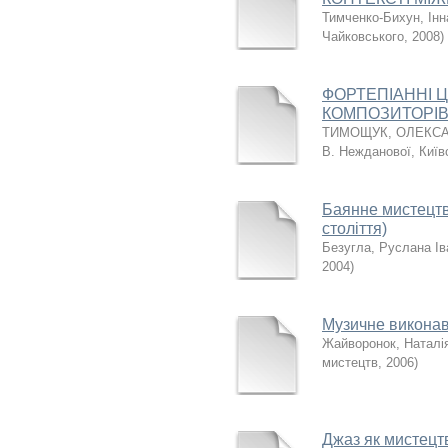
Тимченко-Бихун, Інн
Чайковського
,
2008
)
ФОРТЕПІАННІ Ц
КОМПОЗИТОРІВ
ТИМОЩУК, ОЛЕКСА
В. Нежданової, Київ
Баянне мистецтво
століття)
Безугла, Руслана Ів
2004
)
Музичне виконав
Жайворонок, Наталі
мистецтв
,
2006
)
Джаз як мистецт