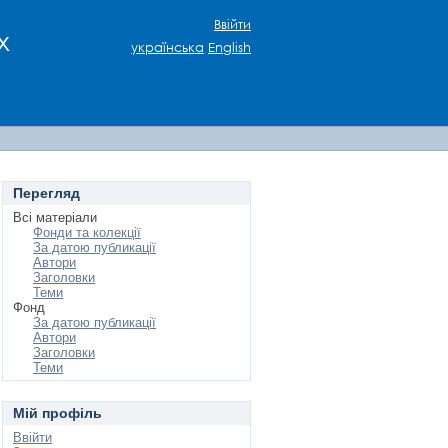
Ввійти
х
українська
English
Перегляд
Всі матеріали
Фонди та колекції
За датою публикації
Автори
Заголовки
Теми
Фонд
За датою публикації
Автори
Заголовки
Теми
Мій профіль
Ввійти