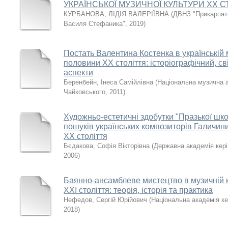
УКРАЇНСЬКОЇ МУЗИЧНОЇ КУЛЬТУРИ ХХ С
КУРБАНОВА, ЛІДІЯ ВАЛЕРІЇВНА
(
ДВНЗ "Прикарпатс
Василя Стефаника"
,
2019
)
Постать Валентина Костенка в українській 
половини XX століття: історіографічний, св
аспекти
Беренбейн, Інеса Самійлівна
(
Національна музична ак
Чайковського
,
2011
)
Художньо-естетичні здобутки "Празької шко
пошуків українських композиторів Галичини
ХХ століття
Бєдакова, Софія Вікторівна
(
Державна академія кері
2006
)
Баянно-ансамблеве мистецтво в музичній ку
XXI століття: теорія, історія та практика
Нефедов, Сергій Юрійович
(
Національна академія ке
2018
)