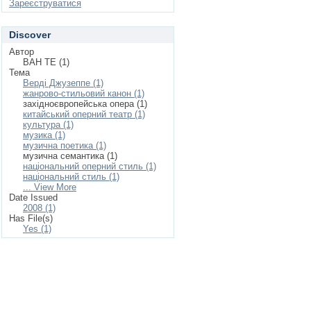
Зареєструватися
Discover
Автор
ВАН ТЕ (1)
Тема
Верді Джузеппе (1)
жанрово-стильовий канон (1)
західноєвропейська опера (1)
китайський оперний театр (1)
культура (1)
музика (1)
музична поетика (1)
музична семантика (1)
національний оперний стиль (1)
національний стиль (1)
... View More
Date Issued
2008 (1)
Has File(s)
Yes (1)