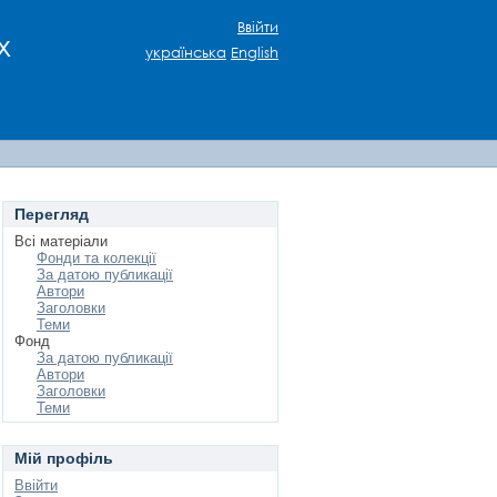
Ввійти
х
українська
English
Перегляд
Всі матеріали
Фонди та колекції
За датою публикації
Автори
Заголовки
Теми
Фонд
За датою публикації
Автори
Заголовки
Теми
Мій профіль
Ввійти