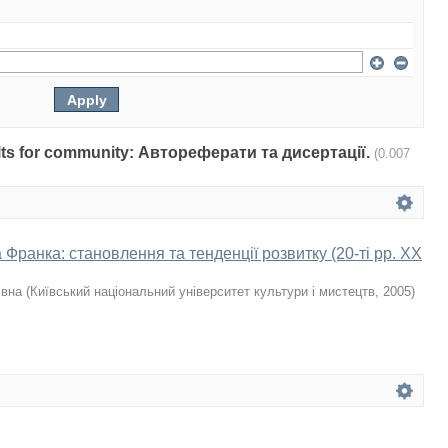
sults for community: Автореферати та дисертації.
(0.007
а Франка: становлення та тенденції розвитку (20-ті рр. ХХ
івна
(
Київський національний університет культури і мистецтв
,
2005
)