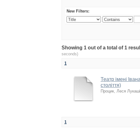
New Filters:
Showing 1 out of a total of 1 re
seconds)
1
Театр імені Іван
століття)
Процик, Леся Лукаш
1