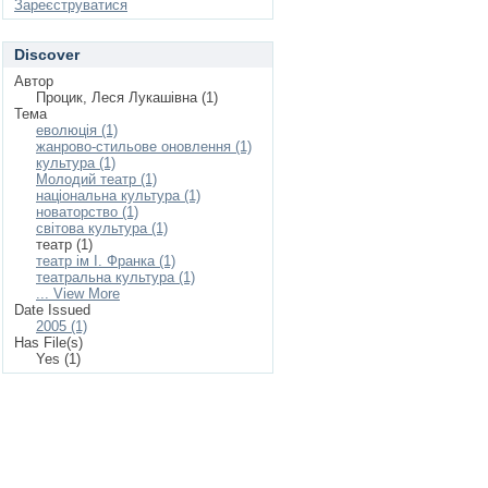
Зареєструватися
Discover
Автор
Процик, Леся Лукашівна (1)
Тема
еволюція (1)
жанрово-стильове оновлення (1)
культура (1)
Молодий театр (1)
національна культура (1)
новаторство (1)
світова культура (1)
театр (1)
театр ім І. Франка (1)
театральна культура (1)
... View More
Date Issued
2005 (1)
Has File(s)
Yes (1)