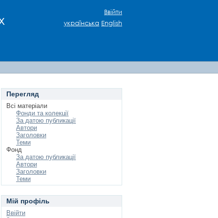
Ввійти
х
українська
English
Перегляд
Всі матеріали
Фонди та колекції
За датою публикації
Автори
Заголовки
Теми
Фонд
За датою публикації
Автори
Заголовки
Теми
Мій профіль
Ввійти