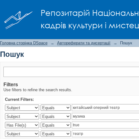
Пошук
Репозитарій Національно
кадрів культури і мисте
Головна сторінка DSpace
→
Автореферати та дисертації
→
Пошук
Пошук
Filters
Use filters to refine the search results.
Current Filters: