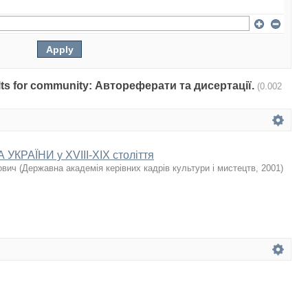
sults for community: Автореферати та дисертації.
(0.002
КРАЇНИ у XVIII-XIX століття
ович
(
Державна академія керівних кадрів культури і мистецтв
,
2001
)