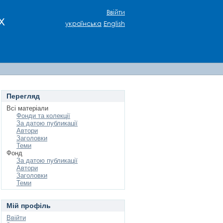
Ввійти
х
українська
English
Перегляд
Всі матеріали
Фонди та колекції
За датою публикації
Автори
Заголовки
Теми
Фонд
За датою публикації
Автори
Заголовки
Теми
Мій профіль
Ввійти