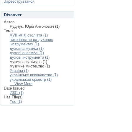
Зареєструватися
Discover
Автор
Рудчук, Юрій Антонович (1)
Тема
XVIIІ-XIХ століття (1)
виконавство на духових
інструментах (1)
духовна музика (1)
духові ансамблі (1)
духові інструменти (1)
музична культура (1)
музичне мистецтво (1)
Україна (1)
українське виконавство (1)
український оркестр (1)
... View More
Date Issued
2001 (1)
Has File(s)
Yes (1)