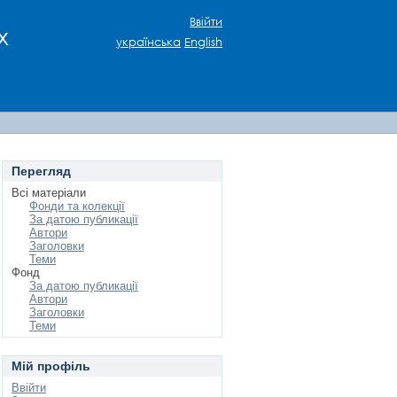
Ввійти
х
українська
English
Перегляд
Всі матеріали
Фонди та колекції
За датою публикації
Автори
Заголовки
Теми
Фонд
За датою публикації
Автори
Заголовки
Теми
Мій профіль
Ввійти