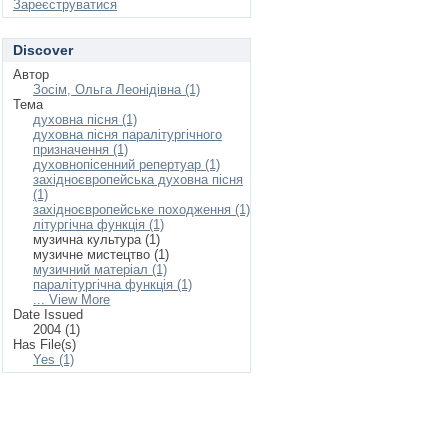
Зареєструватися
Discover
Автор
Зосім, Ольга Леонідівна (1)
Тема
духовна пісня (1)
духовна пісня паралітургічного
призначення (1)
духовнопісенний репертуар (1)
західноєвропейська духовна пісня
(1)
західноєвропейське походження (1)
літургічна функція (1)
музична культура (1)
музичне мистецтво (1)
музичний матеріал (1)
паралітургічна функція (1)
... View More
Date Issued
2004 (1)
Has File(s)
Yes (1)