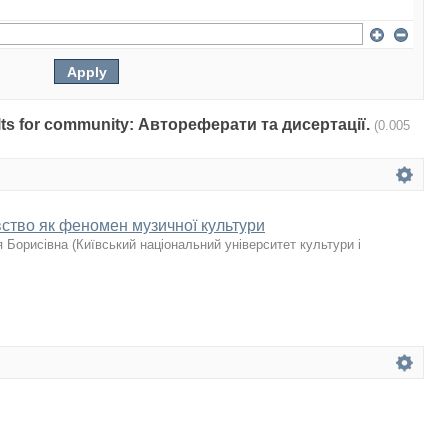
sults for community: Автореферати та дисертації.
(0.005
ство як феномен музичної культури
я Борисівна
(
Київський національний університет культури і