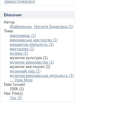
Зареєструватися
Discover
Автор
Жайворонок, Наталія Борисівна (1)
Тема
виконавець (1)
виконавське мистецтво (1)
концертна діяльність (1)
мистецтво (1)
музика (1)
музична культура (1)
музичне виконавство (1)
музичне мистецтво (1)
музичний твір (1)
музично-виконавська діяльність (1)
... View More
Date Issued
2006 (1)
Has File(s)
Yes (1)