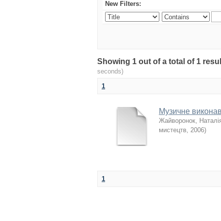
New Filters:
Showing 1 out of a total of 1 re
seconds)
1
Музичне виконав
Жайворонок, Наталі
мистецтв
,
2006
)
1