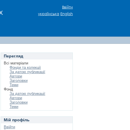
Ввійти
х
українська
English
Перегляд
Всі матеріали
Фонди та колекції
За датою публикації
Автори
Заголовки
Теми
Фонд
За датою публикації
Автори
Заголовки
Теми
Мій профіль
Ввійти