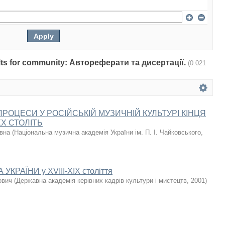
sults for community: Автореферати та дисертації.
(0.021
ПРОЦЕСИ У РОСІЙСЬКІЙ МУЗИЧНІЙ КУЛЬТУРІ КІНЦЯ
ХХ СТОЛІТЬ
івна
(
Національна музична академія України ім. П. І. Чайковського
,
КРАЇНИ у XVIII-XIX століття
ович
(
Державна академія керівних кадрів культури і мистецтв
,
2001
)