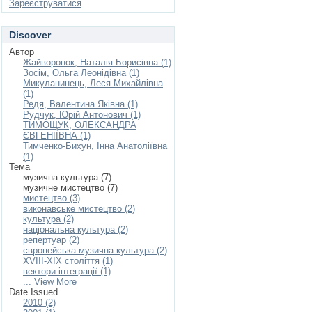
Зареєструватися
Discover
Автор
Жайворонок, Наталія Борисівна (1)
Зосім, Ольга Леонідівна (1)
Микуланинець, Леся Михайлівна
(1)
Редя, Валентина Яківна (1)
Рудчук, Юрій Антонович (1)
ТИМОЩУК, ОЛЕКСАНДРА
ЄВГЕНІЇВНА (1)
Тимченко-Бихун, Інна Анатоліївна
(1)
Тема
музична культура (7)
музичне мистецтво (7)
мистецтво (3)
виконавське мистецтво (2)
культура (2)
національна культура (2)
репертуар (2)
європейська музична культура (2)
XVIIІ-XIХ століття (1)
вектори інтеграції (1)
... View More
Date Issued
2010 (2)