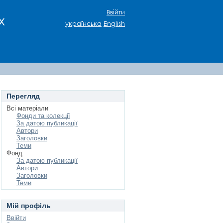
Ввійти
х
українська
English
Перегляд
Всі матеріали
Фонди та колекції
За датою публикації
Автори
Заголовки
Теми
Фонд
За датою публикації
Автори
Заголовки
Теми
Мій профіль
Ввійти