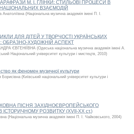
АРАФРАЗИ М. І. ГЛІНКИ: СТИЛЬОВІ ПРОЦЕСИ В
ЖНАЦІОНАЛЬНИХ ВЗАЄМОДІЙ
а Анатоліївна
(
Національна музична академія імені П. І.
ИКЛИ ДЛЯ ДІТЕЙ У ТВОРЧОСТІ УКРАЇНСЬКИХ
: ОБРАЗНО-ХУДОЖНІЙ АСПЕКТ
НДРА ЄВГЕНІЇВНА
(
Одеська національна музична академія імені А.
ський Національний університет культури і мистецтв
,
2010
)
ство як феномен музичної культури
я Борисівна
(
Київський національний університет культури і
УХОВНА ПІСНЯ ЗАХІДНОЄВРОПЕЙСЬКОГО
ІСТОРИЧНОМУ РОЗВИТКУ (XVII-XX ст.)
івна
(
Національна музична академія імені П. І. Чайковського
,
2004
)