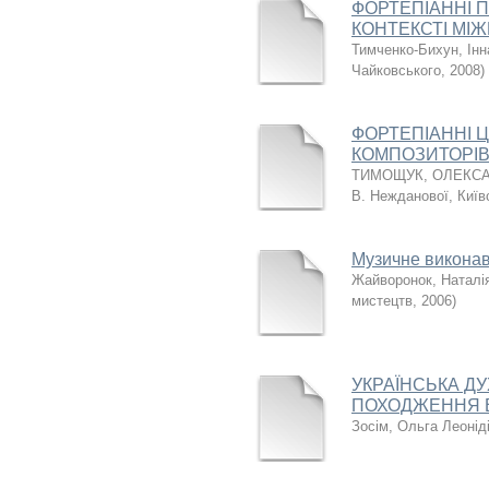
ФОРТЕПІАННІ П
КОНТЕКСТІ МІ
Тимченко-Бихун, Інн
Чайковського
,
2008
)
ФОРТЕПІАННІ Ц
КОМПОЗИТОРІВ
ТИМОЩУК, ОЛЕКСА
В. Нежданової, Київ
Музичне виконав
Жайворонок, Наталі
мистецтв
,
2006
)
УКРАЇНСЬКА Д
ПОХОДЖЕННЯ В 
Зосім, Ольга Леонід