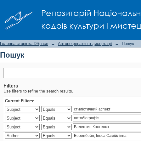
Пошук
Репозитарій Національно
кадрів культури і мисте
Головна сторінка DSpace
→
Автореферати та дисертації
→
Пошук
Пошук
Filters
Use filters to refine the search results.
Current Filters: