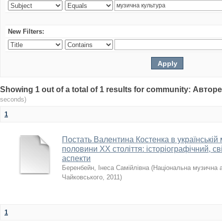
New Filters:
Showing 1 out of a total of 1 results for community: Авто
seconds)
1
Постать Валентина Костенка в українській 
половини XX століття: історіографічний, св
аспекти
Беренбейн, Інеса Самійлівна
(
Національна музична ак
Чайковського
,
2011
)
1