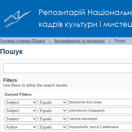
Пошук
Репозитарій Національно
кадрів культури і мисте
Головна сторінка DSpace
→
Автореферати та дисертації
→
Пошук
Пошук
Filters
Use filters to refine the search results.
Current Filters: