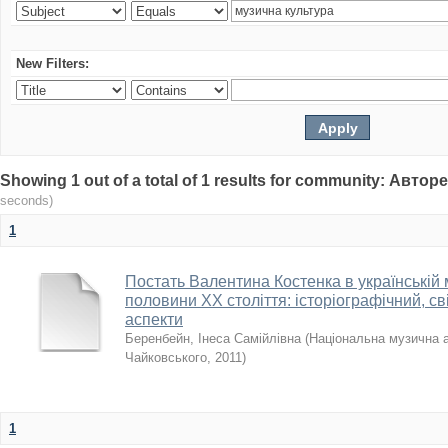
New Filters:
Showing 1 out of a total of 1 results for community: Авто
seconds)
1
Постать Валентина Костенка в українській 
половини XX століття: історіографічний, св
аспекти
Беренбейн, Інеса Самійлівна
(
Національна музична ак
Чайковського
,
2011
)
1