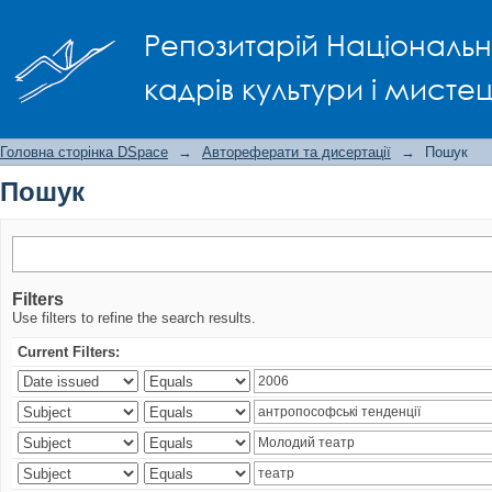
Пошук
Репозитарій Національно
кадрів культури і мисте
Головна сторінка DSpace
→
Автореферати та дисертації
→
Пошук
Пошук
Filters
Use filters to refine the search results.
Current Filters: