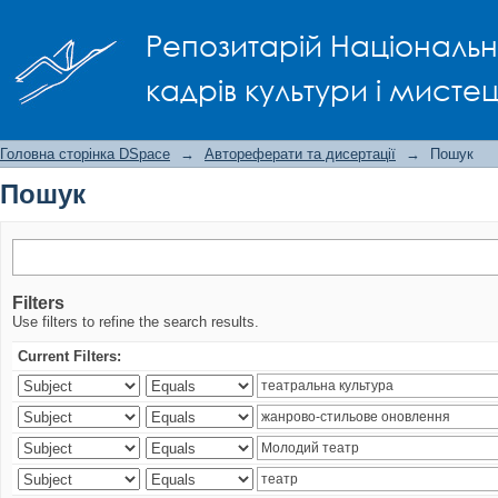
Пошук
Репозитарій Національно
кадрів культури і мисте
Головна сторінка DSpace
→
Автореферати та дисертації
→
Пошук
Пошук
Filters
Use filters to refine the search results.
Current Filters: