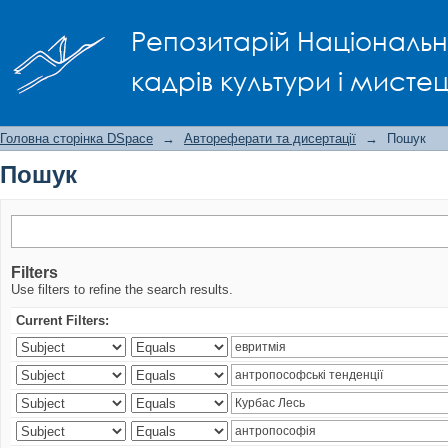
Пошук
Репозитарій Національно
кадрів культури і мисте
Головна сторінка DSpace
→
Автореферати та дисертації
→
Пошук
Пошук
Filters
Use filters to refine the search results.
Current Filters: