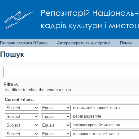
Пошук
Репозитарій Національно
кадрів культури і мисте
Головна сторінка DSpace
→
Автореферати та дисертації
→
Пошук
Пошук
Filters
Use filters to refine the search results.
Current Filters: