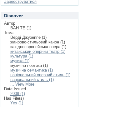
Зареєструватися
Discover
Автор
ВАН ТЕ (1)
Тема
Верді Джузеппе (1)
жанрово-стильовий канон (1)
західноєвропейська опера (1)
китайський оперний театр (1)
культура (1)
музика (1)
музична поетика (1)
музична семантика (1)
національний оперний стиль (1)
національний стиль (1)
... View More
Date Issued
2008 (1)
Has File(s)
Yes (1)