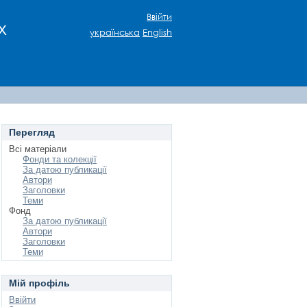
Ввійти
х
українська
English
Перегляд
Всі матеріали
Фонди та колекції
За датою публикації
Автори
Заголовки
Теми
Фонд
За датою публикації
Автори
Заголовки
Теми
Мій профіль
Ввійти