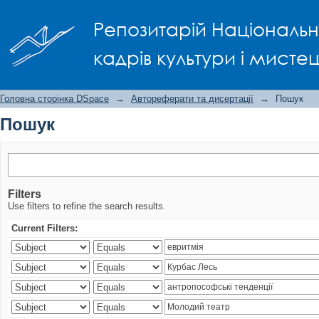
Пошук
Репозитарій Національно
кадрів культури і мисте
Головна сторінка DSpace
→
Автореферати та дисертації
→
Пошук
Пошук
Filters
Use filters to refine the search results.
Current Filters: